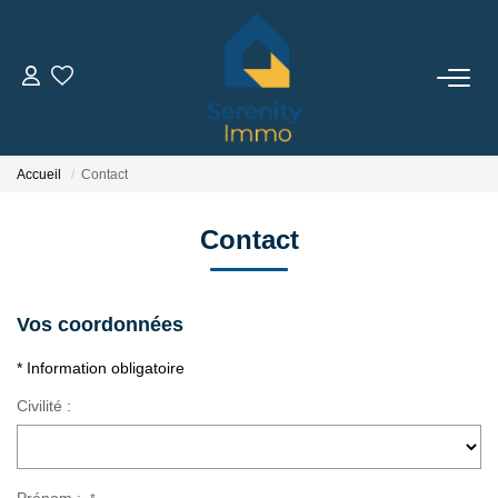
ACHETER
LOUER
Accueil
Contact
Contact
ESTIMER
FAIRE GÉRER
Vos coordonnées
* Information obligatoire
NOTRE AGENCE
Civilité :
Qui Sommes Nous
Notre Équipe
Prénom :