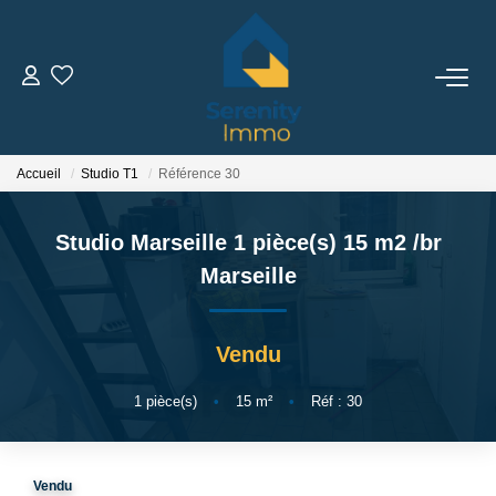
ACHETER
LOUER
Accueil
Studio T1
Référence 30
Studio Marseille 1 pièce(s) 15 m2
/br
ESTIMER
Marseille
FAIRE GÉRER
Vendu
NOTRE AGENCE
1
pièce(s)
•
15
m²
•
Réf : 30
Qui Sommes Nous
Notre Équipe
Vendu