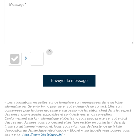
Message*
Envoyer le message
« Les informations recueillies sur ce formulaire sont enregistrées dans un fichier
informatisé par Serenity Immo pour gérer votre demande de contact. Elles sont
conservées pour la durée nécessaire à la gestion de la relation client dans le respect
des prescriptions légales applicables et sont destinées à nos conseillers
Conformément à la loi « informatique et libertés », vous pouvez exercer votre droit
d'accès aux données vous concernant et les faire rectifier en contactant Serenity
Immo sonia@serenity-immo.net. Nous vous informons de l'existence de la liste
d'opposition au démarchage téléphonique « Bloctel », sur laquelle vous pouvez vous
inscrire ici :
https://www.bloctel.gouv.fr/
»