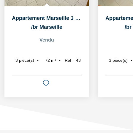
Appartement Marseille 3 pièce(s) proche Gare St Charles
/br
Marseille
/br
Vendu
72
m²
Réf :
43
3
pièce(s)
3
pièce(s)