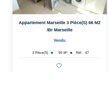
Appartement Marseille 3 Pièce(s) 66 M2
/br
Marseille
Vendu
65
M²
Réf :
47
3
Pièce(s)