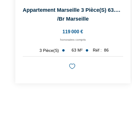
Appartement Marseille 3 Pièce(s) 63.13 M2
/br
Marseille
119 000 €
honoraires compris
63
M²
Réf :
86
3
Pièce(s)