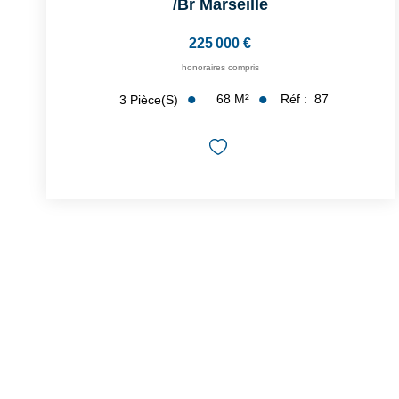
/br
Marseille
225 000 €
honoraires compris
68
M²
Réf :
87
3
Pièce(s)