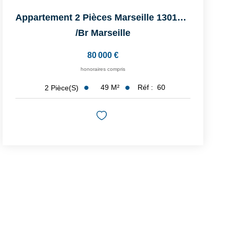
Appartement 2 Pièces Marseille 13015 - Idéal Investisseur
/br
Marseille
80 000 €
honoraires compris
49
M²
Réf :
60
2
Pièce(s)