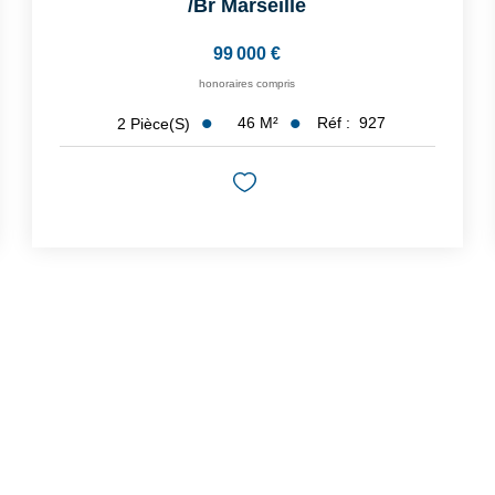
/br
Marseille
99 000 €
honoraires compris
46
M²
Réf :
927
2
Pièce(s)