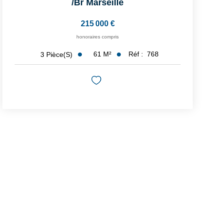
/br
Marseille
215 000 €
honoraires compris
61
M²
Réf :
768
3
Pièce(s)