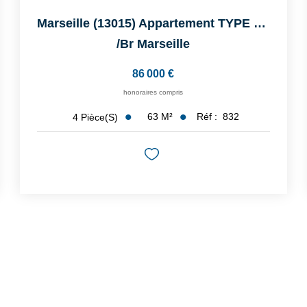
Marseille (13015) Appartement TYPE 4 De 63 M² Rénové Avec ...
/br
Marseille
86 000 €
honoraires compris
63
M²
Réf :
832
4
Pièce(s)