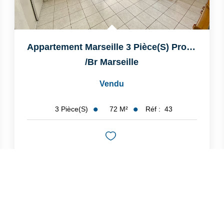
Appartement Marseille 3 Pièce(s) Proche Gare St Charles
/br
Marseille
Vendu
72
M²
Réf :
43
3
Pièce(s)