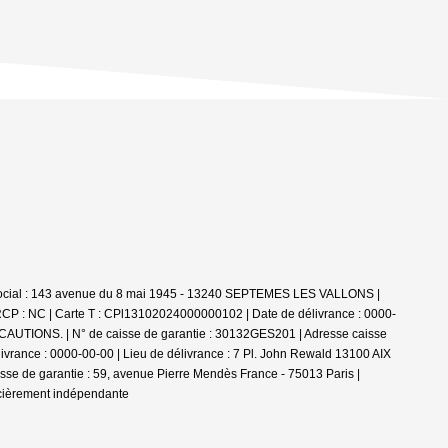
ge social : 143 avenue du 8 mai 1945 - 13240 SEPTEMES LES VALLONS |
RCP : NC |
Carte T : CPl13102024000000102 | Date de délivrance : 0000-
UTIONS. | N° de caisse de garantie : 30132GES201 | Adresse caisse
vrance : 0000-00-00 | Lieu de délivrance : 7 Pl. John Rewald 13100 AIX
se de garantie : 59, avenue Pierre Mendès France - 75013 Paris |
ncièrement indépendante