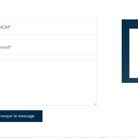
NOM*
email*
nvoyer le message