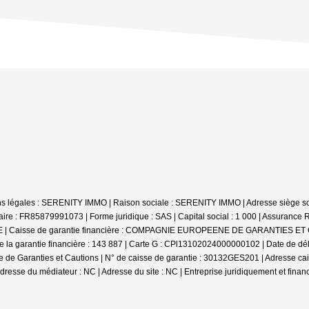
mations légales : SERENITY IMMO | Raison sociale : SERENITY IMMO | Adresse siè
re : FR85879991073 | Forme juridique : SAS | Capital social : 1 000 | Assurance 
CE | Caisse de garantie financière : COMPAGNIE EUROPEENE DE GARANTIES ET CA
 la garantie financière : 143 887 | Carte G : CPl13102024000000102 | Date de déli
 Garanties et Cautions | N° de caisse de garantie : 30132GES201 | Adresse cais
Adresse du médiateur : NC | Adresse du site : NC |
Entreprise juridiquement et fina