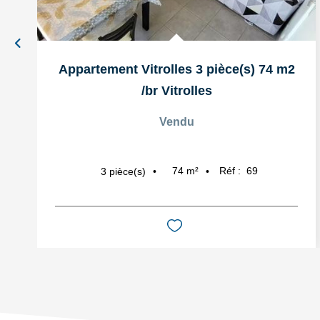
Appartement Vitrolles 3 pièce(s) 74 m2
/br
Vitrolles
Vendu
74
m²
Réf :
69
3
pièce(s)