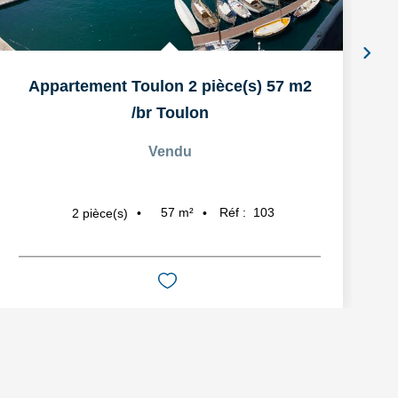
Appartement Toulon 2 pièce(s) 57 m2
/br
Toulon
Vendu
57
m²
Réf :
103
2
pièce(s)