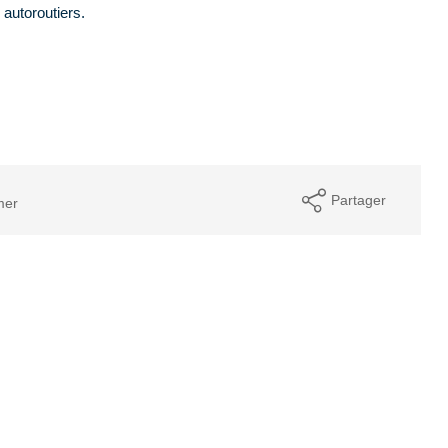
 autoroutiers.
Partager
mer