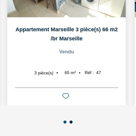
Appartement Marseille 3 pièce(s) 66 m2
/br
Marseille
Vendu
65
m²
Réf :
47
3
pièce(s)