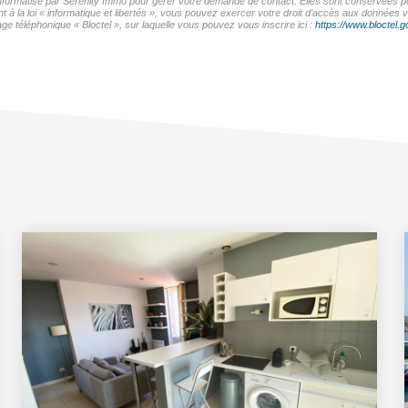
 informatisé par Serenity Immo pour gérer votre demande de contact. Elles sont conservées pou
t à la loi « informatique et libertés », vous pouvez exercer votre droit d'accès aux données 
e téléphonique « Bloctel », sur laquelle vous pouvez vous inscrire ici :
https://www.bloctel.go