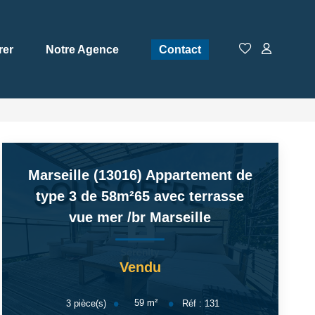
rer
Notre Agence
Contact
Marseille (13016) Appartement de
type 3 de 58m²65 avec terrasse
vue mer
/br
Marseille
Vendu
59
m²
3
pièce(s)
Réf :
131