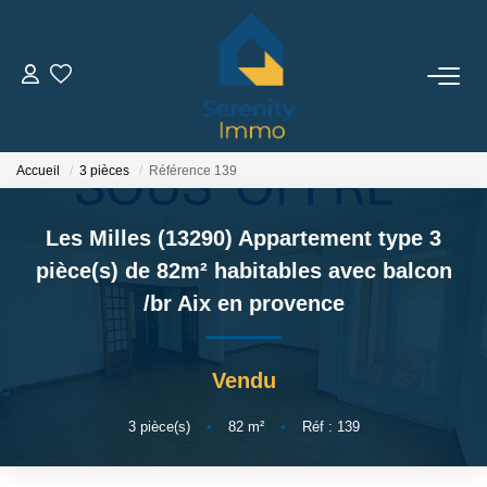
ACHETER
LOUER
Accueil
3 pièces
Référence 139
Les Milles (13290) Appartement type 3
ESTIMER
pièce(s) de 82m² habitables avec balcon
/br
Aix en provence
FAIRE GÉRER
NOTRE AGENCE
Vendu
Qui Sommes Nous
3
pièce(s)
•
82
m²
•
Réf : 139
Notre Équipe