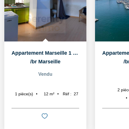
Appartement Marseille 1 pièce(s) 12 m2
/br
Marseille
/b
Vendu
2
pièc
12
m²
Réf :
27
1
pièce(s)