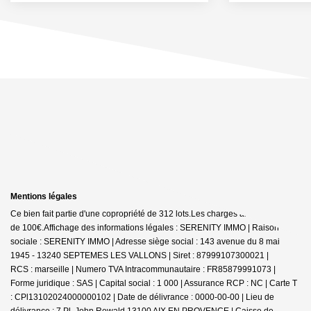
Mentions légales
Ce bien fait partie d'une copropriété de 312 lots.Les charges annuelles sont
de 100€.
Affichage des informations légales : SERENITY IMMO | Raison
sociale : SERENITY IMMO | Adresse siège social : 143 avenue du 8 mai
1945 - 13240 SEPTEMES LES VALLONS | Siret : 87999107300021 |
RCS : marseille | Numero TVA Intracommunautaire : FR85879991073 |
Forme juridique : SAS | Capital social : 1 000 | Assurance RCP : NC |
Carte T
: CPl13102024000000102 | Date de délivrance : 0000-00-00 | Lieu de
délivrance : 7 Pl. John Rewald 13100 AIX EN PROVENCE | Caisse de