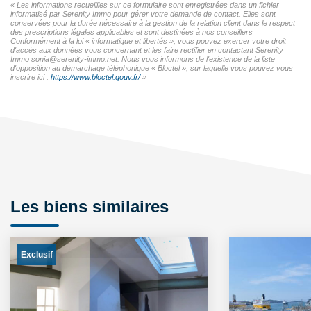
« Les informations recueillies sur ce formulaire sont enregistrées dans un fichier
informatisé par Serenity Immo pour gérer votre demande de contact. Elles sont
conservées pour la durée nécessaire à la gestion de la relation client dans le respect
des prescriptions légales applicables et sont destinées à nos conseillers
Conformément à la loi « informatique et libertés », vous pouvez exercer votre droit
d'accès aux données vous concernant et les faire rectifier en contactant Serenity
Immo sonia@serenity-immo.net. Nous vous informons de l'existence de la liste
d'opposition au démarchage téléphonique « Bloctel », sur laquelle vous pouvez vous
inscrire ici :
https://www.bloctel.gouv.fr/
»
Les biens similaires
Exclusif