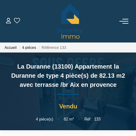
ACHETER
LOUER
Accueil
4 pièces
Référence 133
La Duranne (13100) Appartement la
ESTIMER
Duranne de type 4 pièce(s) de 82.13 m2
avec terrasse
/br
Aix en provence
FAIRE GÉRER
NOTRE AGENCE
Vendu
Qui Sommes Nous
4
pièce(s)
•
82
m²
•
Réf : 133
Notre Équipe