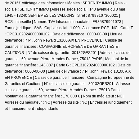
de 2016€.
Affichage des informations légales : SERENITY IMMO | Raison
sociale : SERENITY IMMO | Adresse siège social : 143 avenue du 8 mai
1945 - 13240 SEPTEMES LES VALLONS | Siret : 87999107300021 |
RCS : marseille | Numero TVA Intracommunautaire : FR85879991073 |
Forme juridique : SAS | Capital social : 1 000 | Assurance RCP : NC |
Carte T
: CPl13102024000000102 | Date de délivrance : 0000-00-00 | Lieu de
délivrance : 7 Pl. John Rewald 13100 AIX EN PROVENCE | Caisse de
garantie financière : COMPAGNIE EUROPEENE DE GARANTIES ET
CAUTIONS. | N° de caisse de garantie : 30132GES201 | Adresse caisse de
garantie : 59 avenue Pierre Mendes France, 75013 PARIS | Montant de la
garantie financière : 143 887 | Carte G : CPl13102024000000102 | Date de
délivrance : 0000-00-00 | Lieu de délivrance : 7 Pl. John Rewald 13100 AIX
EN PROVENCE | Caisse de garantie financière : Compagnie Européenne de
Garanties et Cautions | N° de caisse de garantie : 30132GES201 | Adresse
caisse de garantie : 59, avenue Pierre Mendès France - 75013 Paris |
Montant de la garantie financière : 170 000 € | Nom du médiateur : NC |
Adresse du médiateur : NC | Adresse du site : NC |
Entreprise juridiquement
et financièrement indépendante