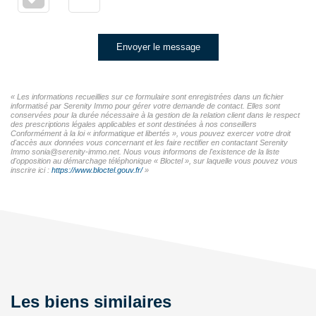
Envoyer le message
« Les informations recueillies sur ce formulaire sont enregistrées dans un fichier
informatisé par Serenity Immo pour gérer votre demande de contact. Elles sont
conservées pour la durée nécessaire à la gestion de la relation client dans le respect
des prescriptions légales applicables et sont destinées à nos conseillers
Conformément à la loi « informatique et libertés », vous pouvez exercer votre droit
d'accès aux données vous concernant et les faire rectifier en contactant Serenity
Immo sonia@serenity-immo.net. Nous vous informons de l'existence de la liste
d'opposition au démarchage téléphonique « Bloctel », sur laquelle vous pouvez vous
inscrire ici :
https://www.bloctel.gouv.fr/
»
Les biens similaires