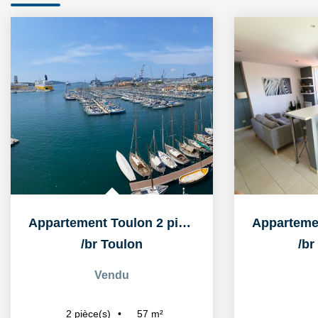
Appartement Toulon 2 pièce(s) 57 m2
/br
Toulon
/br
Vendu
57
m²
2
pièce(s)