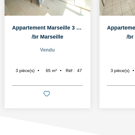
Appartement Marseille 3 pièce(s) 66 m2
/br
Marseille
/br
Vendu
65
m²
Réf :
47
3
pièce(s)
3
pièce(s)