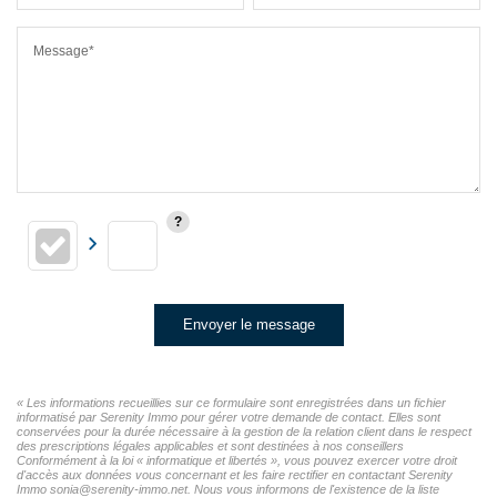
Message*
Envoyer le message
« Les informations recueillies sur ce formulaire sont enregistrées dans un fichier
informatisé par Serenity Immo pour gérer votre demande de contact. Elles sont
conservées pour la durée nécessaire à la gestion de la relation client dans le respect
des prescriptions légales applicables et sont destinées à nos conseillers
Conformément à la loi « informatique et libertés », vous pouvez exercer votre droit
d'accès aux données vous concernant et les faire rectifier en contactant Serenity
Immo sonia@serenity-immo.net. Nous vous informons de l'existence de la liste