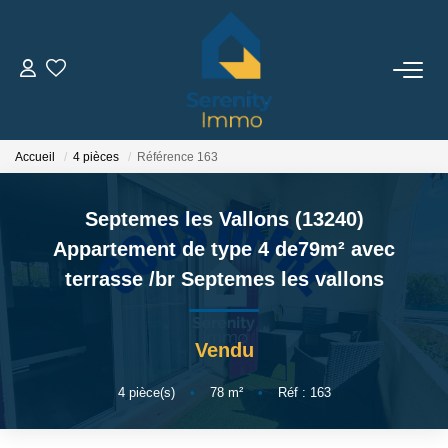
ACHETER
LOUER
Accueil
4 pièces
Référence 163
Septemes les Vallons (13240)
ESTIMER
Appartement de type 4 de79m² avec
terrasse
/br
Septemes les vallons
FAIRE GÉRER
NOTRE AGENCE
Vendu
Qui Sommes Nous
4
pièce(s)
•
78
m²
•
Réf : 163
Notre Équipe