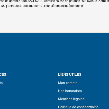
se de garantie : 30132GES201 | Adresse caisse de garantie : 59, avenue Pierre Me
: NC |
Entreprise juridiquement et financièrement indépendante
CES
LIENS UTILES
és
Mon compte
Nos honoraires
Mentions légales
Politique de confidentialité