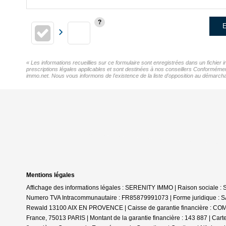
E
« Les informations recueillies sur ce formulaire sont enregistrées dans un fichier
prescriptions légales applicables et sont destinées à nos conseillers Conformémen
immo.net. Nous vous informons de l'existence de la liste d'opposition au démarchag
Mentions légales
Affichage des informations légales : SERENITY IMMO | Raison sociale 
Numero TVA Intracommunautaire : FR85879991073 | Forme juridique : SAS
Rewald 13100 AIX EN PROVENCE | Caisse de garantie financière : CO
France, 75013 PARIS | Montant de la garantie financière : 143 887 | C