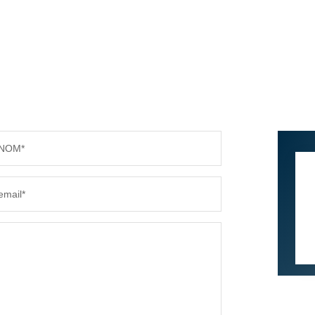
NOM*
email*