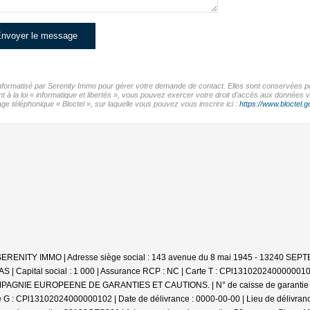
nvoyer le message
 informatisé par Serenity Immo pour gérer votre demande de contact. Elles sont conservées pou
t à la loi « informatique et libertés », vous pouvez exercer votre droit d'accès aux données 
e téléphonique « Bloctel », sur laquelle vous pouvez vous inscrire ici :
https://www.bloctel.go
: SERENITY IMMO | Adresse siège social : 143 avenue du 8 mai 1945 - 13240 SEP
 | Capital social : 1 000 | Assurance RCP : NC |
Carte T : CPl13102024000000102 |
MPAGNIE EUROPEENE DE GARANTIES ET CAUTIONS. | N° de caisse de garantie : 3
arte G : CPl13102024000000102 | Date de délivrance : 0000-00-00 | Lieu de délivr