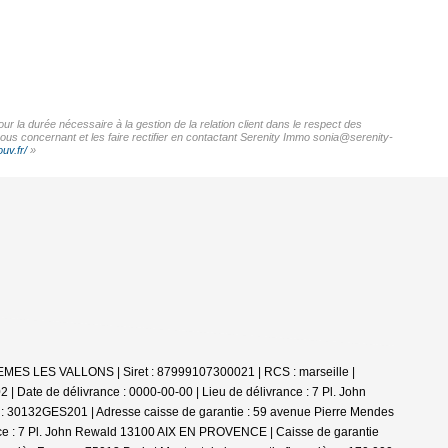
r la durée nécessaire à la gestion de la relation client dans le respect des
vous concernant et les faire rectifier en contactant Serenity Immo sonia@serenity-
uv.fr/
»
TEMES LES VALLONS | Siret : 87999107300021 | RCS : marseille |
 Date de délivrance : 0000-00-00 | Lieu de délivrance : 7 Pl. John
0132GES201 | Adresse caisse de garantie : 59 avenue Pierre Mendes
ance : 7 Pl. John Rewald 13100 AIX EN PROVENCE | Caisse de garantie