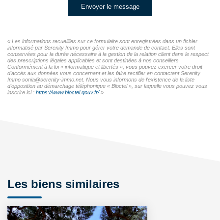
Envoyer le message
« Les informations recueillies sur ce formulaire sont enregistrées dans un fichier
informatisé par Serenity Immo pour gérer votre demande de contact. Elles sont
conservées pour la durée nécessaire à la gestion de la relation client dans le respect
des prescriptions légales applicables et sont destinées à nos conseillers
Conformément à la loi « informatique et libertés », vous pouvez exercer votre droit
d'accès aux données vous concernant et les faire rectifier en contactant Serenity
Immo sonia@serenity-immo.net. Nous vous informons de l'existence de la liste
d'opposition au démarchage téléphonique « Bloctel », sur laquelle vous pouvez vous
inscrire ici :
https://www.bloctel.gouv.fr/
»
Les biens similaires