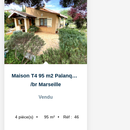
Maison T4 95 m2 Palanques
/br
Marseille
Vendu
95
m²
Réf :
46
4
pièce(s)