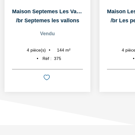
Maison Septemes Les Vallons 4 pièce(s) 144 m2
/br
Septemes les vallons
/br
Les p
Vendu
144
m²
4
pièce(s)
4
pièce
Réf :
375