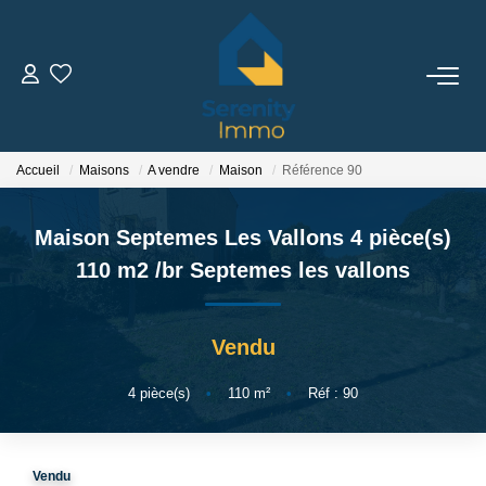
ACHETER
LOUER
Accueil
Maisons
A vendre
Maison
Référence 90
Maison Septemes Les Vallons 4 pièce(s)
ESTIMER
110 m2
/br
Septemes les vallons
FAIRE GÉRER
Vendu
NOTRE AGENCE
4
pièce(s)
•
110
m²
•
Réf : 90
Qui Sommes Nous
Notre Équipe
Vendu