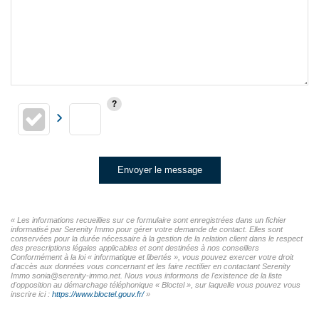
Envoyer le message
« Les informations recueillies sur ce formulaire sont enregistrées dans un fichier
informatisé par Serenity Immo pour gérer votre demande de contact. Elles sont
conservées pour la durée nécessaire à la gestion de la relation client dans le respect
des prescriptions légales applicables et sont destinées à nos conseillers
Conformément à la loi « informatique et libertés », vous pouvez exercer votre droit
d'accès aux données vous concernant et les faire rectifier en contactant Serenity
Immo sonia@serenity-immo.net. Nous vous informons de l'existence de la liste
d'opposition au démarchage téléphonique « Bloctel », sur laquelle vous pouvez vous
inscrire ici :
https://www.bloctel.gouv.fr/
»