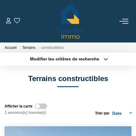
ACHETER
LOUER
Accueil
Terrains
constructibles
Modifier les critères de recherche
Type de transaction
Localisation
ESTIMER
Acheter
Localisation
Terrains constructibles
Type de bien
Sélectionnez...
Surface min
FAIRE GÉRER
Plus de critères
Budget max
NOTRE AGENCE
Afficher la carte
1 annonce(s) trouvée(s)
Trier par
Créer une alerte
Qui Sommes Nous
Notre Équipe