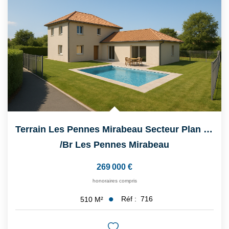
CONTACT
Terrain Les Pennes Mirabeau Secteur Plan De Campagne De 510...
/br
Les Pennes Mirabeau
269 000 €
honoraires compris
Réf :
716
510
M²