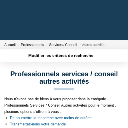
ACHETER
LOUER
Accueil
Professionnels
Services / Conseil
Autres activités
Modifier les critères de recherche
ESTIMER
Localisation
Type de transaction
Surface min
Professionnels services / conseil
Type de bien
FAIRE GÉRER
autres activités
Plus de critères
Budget max
Créer une alerte
NOTRE AGENCE
Nous n'avons pas de biens à vous proposer dans la catégorie
Professionnels Services / Conseil Autres activités pour le moment ,
Qui Sommes Nous
plusieurs options s'offrent à vous :
Re-soumettre la recherche avec moins de critères.
Notre Équipe
Transmettez-nous votre demande