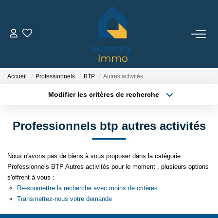
ACHETER
LOUER
Accueil
Professionnels
BTP
Autres activités
Modifier les critères de recherche
Type de transaction
Localisation
ESTIMER
Acheter
Localisation
Professionnels btp autres activités
Type de bien
Sélectionnez...
Surface min
FAIRE GÉRER
Nous n'avons pas de biens à vous proposer dans la catégorie
Plus de critères
Budget max
NOTRE AGENCE
Professionnels BTP Autres activités pour le moment , plusieurs options
s'offrent à vous :
Créer une alerte
Re-soumettre la recherche avec moins de critères.
Qui Sommes Nous
Transmettez-nous votre demande
Notre Équipe