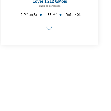
Loyer 1 212 €/mois
charges comprises
35
M²
Réf :
401
2
Pièce(s)