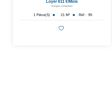
Loyer 611 €/mois
charges comprises
21
M²
Réf :
95
1
Pièce(s)