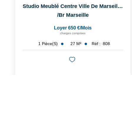
Studio Meublé Centre Ville De Marseille (13001)
/br
Marseille
Loyer 650 €/mois
charges comprises
27
M²
Réf :
808
1
Pièce(s)