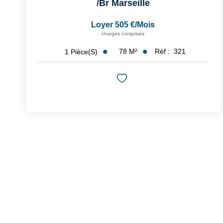
/br
Marseille
Loyer 505 €/mois
charges comprises
78
M²
Réf :
321
1
Pièce(s)