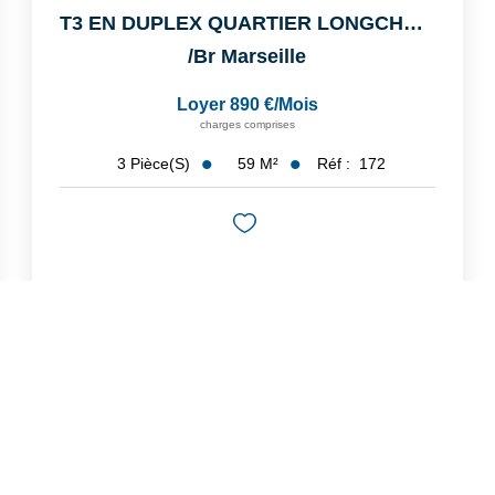
T3 EN DUPLEX QUARTIER LONGCHAMPS
/br
Marseille
Loyer 890 €/mois
charges comprises
59
M²
Réf :
172
3
Pièce(s)