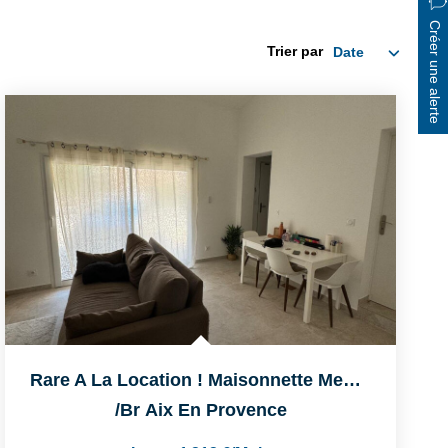
Créer une alerte
Trier par
Rare A La Location ! Maisonnette Meublé Sur Aix En Provence...
/br
Aix En Provence