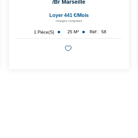
/br
Marseille
Loyer 441 €/mois
charges comprises
25
M²
Réf :
58
1
Pièce(s)