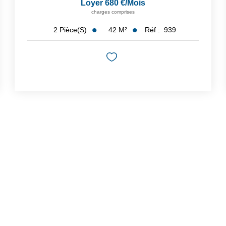
Loyer 680 €/mois
charges comprises
42
M²
Réf :
939
2
Pièce(s)