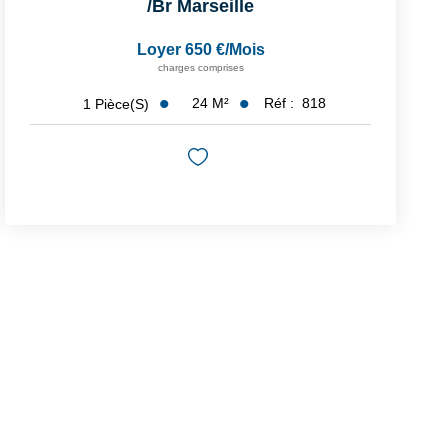
/br
Marseille
Loyer 650 €/mois
charges comprises
24
M²
Réf :
818
1
Pièce(s)