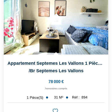
CONTACT
Appartement Septemes Les Vallons 1 Pièce(s) 30 M2 Avec...
/br
Septemes Les Vallons
78 000 €
honoraires compris
31
M²
Réf :
894
1
Pièce(s)