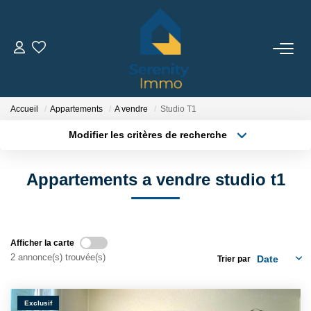
ACHETER
LOUER
Accueil
Appartements
A vendre
Studio T1
Modifier les critères de recherche
Type de transaction
Localisation
ESTIMER
Acheter
Localisation
Appartements a vendre studio t1
Type de bien
Sélectionnez...
Surface min
FAIRE GÉRER
Plus de critères
Budget max
NOTRE AGENCE
Afficher la carte
2 annonce(s) trouvée(s)
Trier par
Créer une alerte
Qui Sommes Nous
Notre Équipe
Exclusif