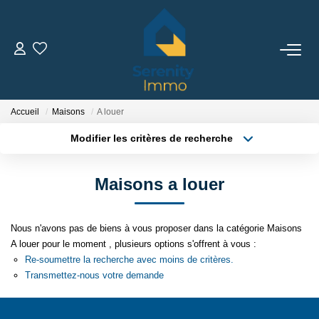
ACHETER
LOUER
Accueil
Maisons
A louer
Modifier les critères de recherche
Type de transaction
Localisation
ESTIMER
Acheter
Localisation
Maisons a louer
Type de bien
Sélectionnez...
Surface min
FAIRE GÉRER
Nous n'avons pas de biens à vous proposer dans la catégorie Maisons
Plus de critères
Budget max
NOTRE AGENCE
A louer pour le moment , plusieurs options s'offrent à vous :
Re-soumettre la recherche avec moins de critères.
Créer une alerte
Transmettez-nous votre demande
Qui Sommes Nous
Notre Équipe