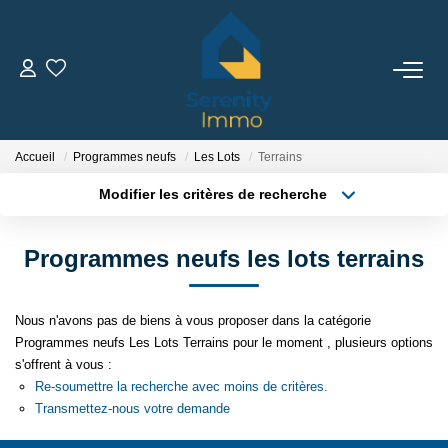
ACHETER
LOUER
Accueil
Programmes neufs
Les Lots
Terrains
Modifier les critères de recherche
Type de transaction
Localisation
ESTIMER
Acheter
Localisation
Programmes neufs les lots terrains
Type de bien
Sélectionnez...
Surface min
FAIRE GÉRER
Nous n'avons pas de biens à vous proposer dans la catégorie
Plus de critères
Budget max
NOTRE AGENCE
Programmes neufs Les Lots Terrains pour le moment , plusieurs options
s'offrent à vous :
Créer une alerte
Re-soumettre la recherche avec moins de critères.
Qui Sommes Nous
Transmettez-nous votre demande
Notre Équipe