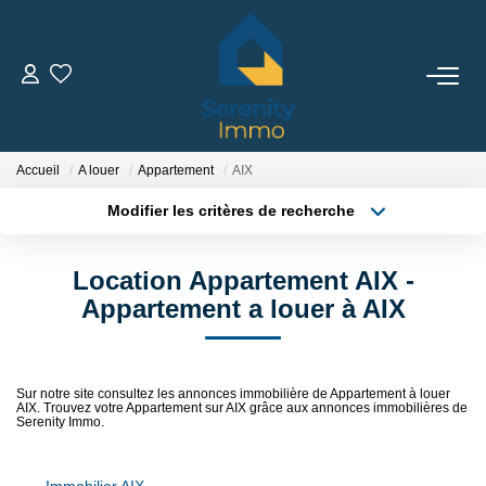
ACHETER
LOUER
Accueil
A louer
Appartement
AIX
Modifier les critères de recherche
Type de transaction
Localisation
ESTIMER
Acheter
Localisation
Location Appartement AIX -
Type de bien
Sélectionnez...
Surface min
FAIRE GÉRER
Appartement a louer à AIX
Plus de critères
Budget max
NOTRE AGENCE
Sur notre site consultez les annonces immobilière de Appartement à louer
AIX. Trouvez votre Appartement sur AIX grâce aux annonces immobilières de
Créer une alerte
Qui Sommes Nous
Serenity Immo.
Notre Équipe