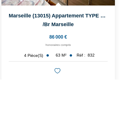
Marseille (13015) Appartement TYPE 4 De 63 M² Rénové Avec ...
/br
Marseille
86 000 €
honoraires compris
63
M²
Réf :
832
4
Pièce(s)