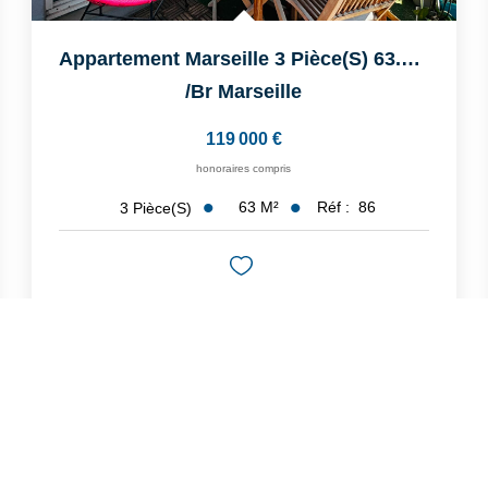
Appartement Marseille 3 Pièce(s) 63.13 M2
/br
Marseille
119 000 €
honoraires compris
63
M²
Réf :
86
3
Pièce(s)