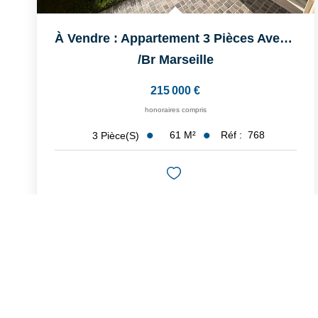
À Vendre : Appartement 3 Pièces Avec Terrasse À Marseille
/br
Marseille
215 000 €
honoraires compris
61
M²
Réf :
768
3
Pièce(s)