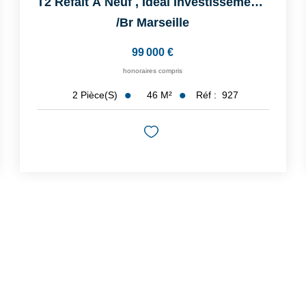
T2 Refait À Neuf , Idéal Investissement Ou Premier Achat
/br
Marseille
99 000 €
honoraires compris
46
M²
Réf :
927
2
Pièce(s)