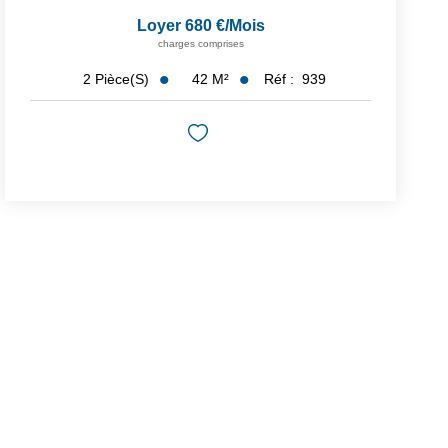
Loyer 680 €/mois
charges comprises
42
M²
Réf :
939
2
Pièce(s)