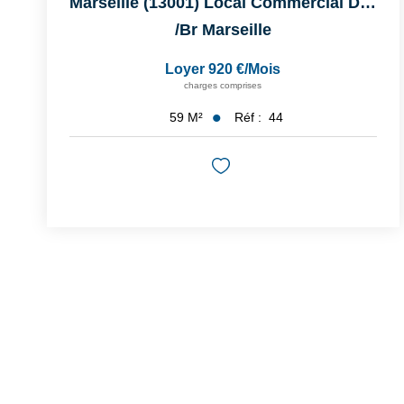
Marseille (13001) Local Commercial De 59m²
/br
Marseille
Loyer 920 €/mois
charges comprises
Réf :
44
59
M²