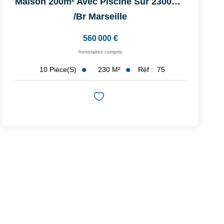
Maison 200m² Avec Piscine Sur 2300m² Mont D'Or
/br
Marseille
560 000 €
honoraires compris
230
M²
Réf :
75
10
Pièce(s)