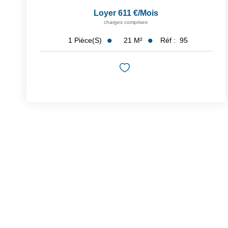
Loyer 611 €/mois
charges comprises
21
M²
Réf :
95
1
Pièce(s)