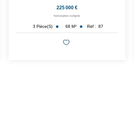
225 000 €
honoraires compris
68
M²
Réf :
87
3
Pièce(s)